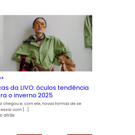
AS
cas da LIVO: óculos tendência
ra o inverno 2025
io chegou e, com ele, novas formas de se
ressar com […]
o atrás