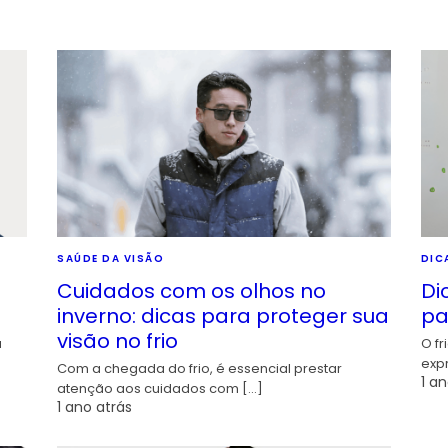
SAÚDE DA VISÃO
DIC
Cuidados com os olhos no
Di
inverno: dicas para proteger sua
pa
visão no frio
a
O fr
exp
Com a chegada do frio, é essencial prestar
1 an
atenção aos cuidados com […]
1 ano atrás