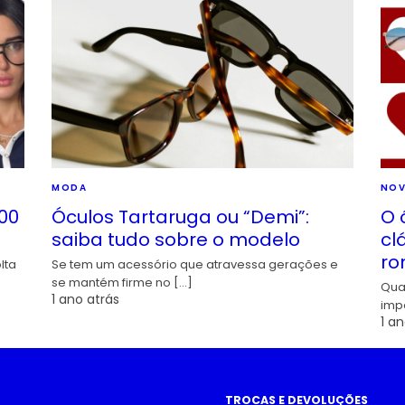
MODA
NOV
00
Óculos Tartaruga ou “Demi”:
O 
saiba tudo sobre o modelo
cl
ro
lta
Se tem um acessório que atravessa gerações e
se mantém firme no […]
Qua
1 ano atrás
imp
1 an
TROCAS E DEVOLUÇÕES