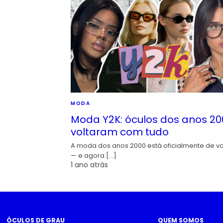
MODA
Moda Y2K: óculos dos anos 20
voltaram com tudo
A moda dos anos 2000 está oficialmente de vo
— e agora […]
1 ano atrás
ÓCULOS DE GRAU
QUEM SOMOS