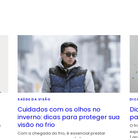
SAÚDE DA VISÃO
DIC
Cuidados com os olhos no
Di
inverno: dicas para proteger sua
pa
visão no frio
a
O fr
exp
Com a chegada do frio, é essencial prestar
1 an