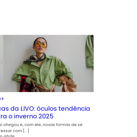
AS
cas da LIVO: óculos tendência
ra o inverno 2025
io chegou e, com ele, novas formas de se
ressar com […]
o atrás