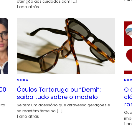
atenção aos cuidados com […]
1 ano atrás
MODA
NOV
00
Óculos Tartaruga ou “Demi”:
O 
saiba tudo sobre o modelo
cl
ro
lta
Se tem um acessório que atravessa gerações e
se mantém firme no […]
Qua
1 ano atrás
imp
1 an