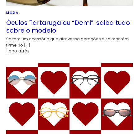
MODA
Óculos Tartaruga ou “Demi”: saiba tudo
sobre o modelo
Se tem um acessório que atravessa gerações e se mantém
firme no […]
1 ano atrás