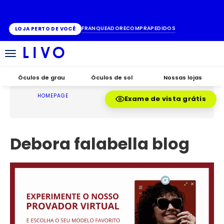
ATÉ 10X SEM JUROS
FRANQUEADO
RECOMPRA
PEDIDOS
LOJA PERTO DE VOCÊ
Alternar
navegação
Óculos de grau
Óculos de sol
Nossas lojas
HOMEPAGE
Exame de vista grátis
Debora falabella blog