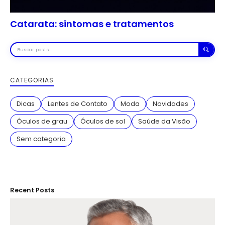
Catarata: sintomas e tratamentos
Buscar
posts
CATEGORIAS
Dicas
Lentes de Contato
Moda
Novidades
Óculos de grau
Óculos de sol
Saúde da Visão
Sem categoria
Recent Posts