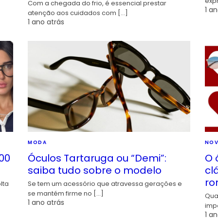
exp
Com a chegada do frio, é essencial prestar
1 an
atenção aos cuidados com […]
1 ano atrás
MODA
NOV
00
Óculos Tartaruga ou “Demi”:
O 
saiba tudo sobre o modelo
cl
ro
lta
Se tem um acessório que atravessa gerações e
se mantém firme no […]
Qua
1 ano atrás
imp
1 an