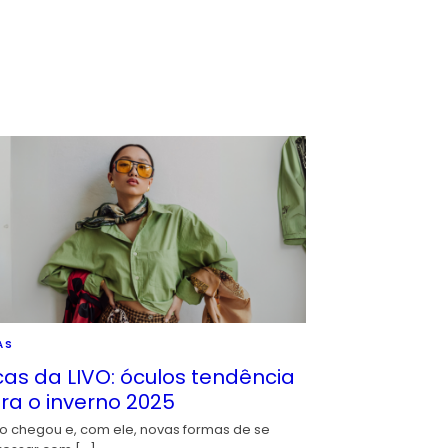
AS
cas da LIVO: óculos tendência
ra o inverno 2025
io chegou e, com ele, novas formas de se