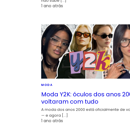
não sabe […]
1 ano atrás
MODA
Moda Y2K: óculos dos anos 20
voltaram com tudo
A moda dos anos 2000 está oficialmente de vo
— e agora […]
1 ano atrás