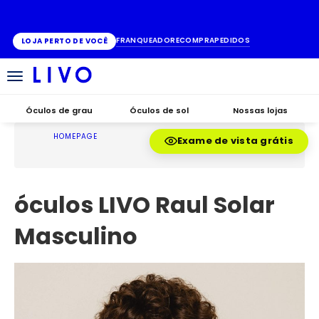
ATÉ 10X SEM JUROS
FRANQUEADO
RECOMPRA
PEDIDOS
LOJA PERTO DE VOCÊ
Alternar
navegação
Óculos de grau
Óculos de sol
Nossas lojas
HOMEPAGE
Exame de vista grátis
óculos LIVO Raul Solar
Masculino