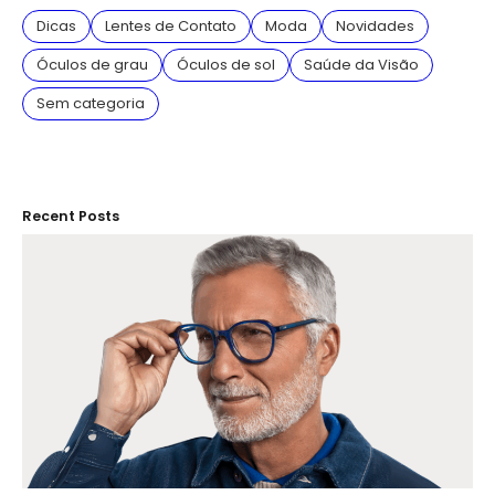
Dicas
Lentes de Contato
Moda
Novidades
Óculos de grau
Óculos de sol
Saúde da Visão
Sem categoria
Recent Posts