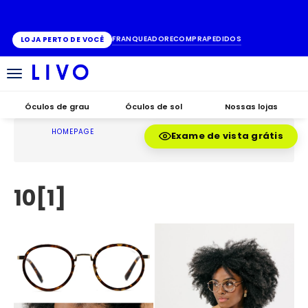
ATÉ 10X SEM JUROS
FRANQUEADO
RECOMPRA
PEDIDOS
LOJA PERTO DE VOCÊ
Alternar
navegação
Óculos de grau
Óculos de sol
Nossas lojas
HOMEPAGE
Exame de vista grátis
10[1]