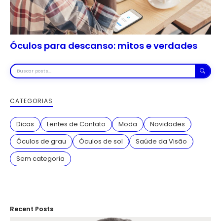
Óculos para descanso: mitos e verdades
Buscar
posts
CATEGORIAS
Dicas
Lentes de Contato
Moda
Novidades
Óculos de grau
Óculos de sol
Saúde da Visão
Sem categoria
Recent Posts