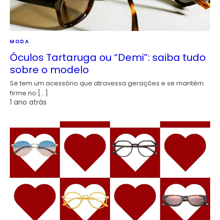
MODA
Óculos Tartaruga ou “Demi”: saiba tudo
sobre o modelo
Se tem um acessório que atravessa gerações e se mantém
firme no […]
1 ano atrás