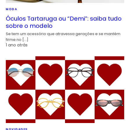
MODA
Óculos Tartaruga ou “Demi”: saiba tudo
sobre o modelo
Se tem um acessório que atravessa gerações e se mantém
firme no […]
1 ano atrás
NOVIDADES