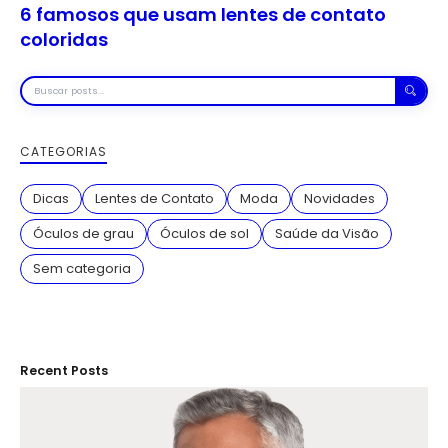
6 famosos que usam lentes de contato
coloridas
Buscar
posts
CATEGORIAS
Dicas
Lentes de Contato
Moda
Novidades
Óculos de grau
Óculos de sol
Saúde da Visão
Sem categoria
Recent Posts