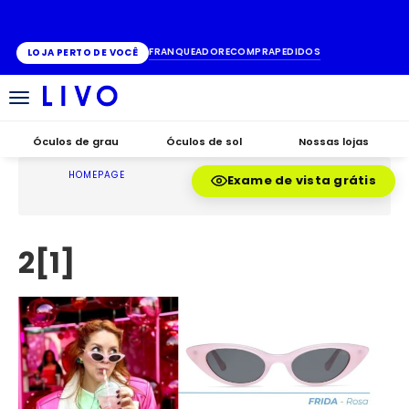
ATÉ 10X SEM JUROS
FRANQUEADO
RECOMPRA
PEDIDOS
LOJA PERTO DE VOCÊ
Alternar
navegação
Óculos de grau
Óculos de sol
Nossas lojas
HOMEPAGE
Exame de vista grátis
2[1]