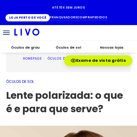
ATÉ 10X SEM JUROS
FRANQUEADO
RECOMPRA
PEDIDOS
LOJA PERTO DE VOCÊ
Alternar
navegação
Óculos de grau
Óculos de sol
Nossas lojas
HOMEPAGE
ÓCULOS DE SOL
Exame de vista grátis
ÓCULOS DE SOL
Lente polarizada: o que
é e para que serve?