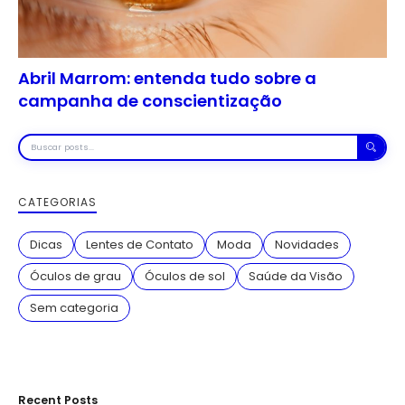
Abril Marrom: entenda tudo sobre a
campanha de conscientização
Buscar
posts
CATEGORIAS
Dicas
Lentes de Contato
Moda
Novidades
Óculos de grau
Óculos de sol
Saúde da Visão
Sem categoria
Recent Posts