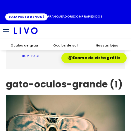
ATÉ 10X SEM JUROS
FRANQUEADO
RECOMPRA
PEDIDOS
LOJA PERTO DE VOCÊ
Alternar
navegação
Óculos de grau
Óculos de sol
Nossas lojas
HOMEPAGE
Exame de vista grátis
gato-oculos-grande (1)