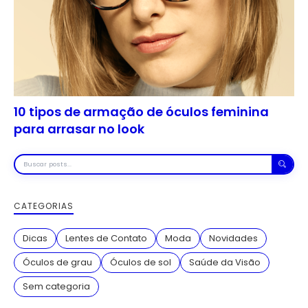
10 tipos de armação de óculos feminina
para arrasar no look
Buscar
posts
CATEGORIAS
Dicas
Lentes de Contato
Moda
Novidades
Óculos de grau
Óculos de sol
Saúde da Visão
Sem categoria