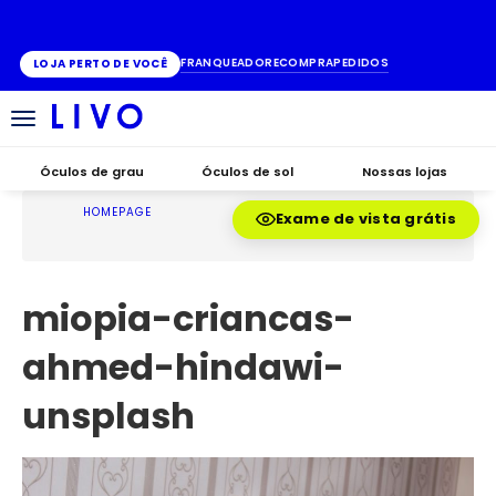
ATÉ 10X SEM JUROS
FRANQUEADO
RECOMPRA
PEDIDOS
LOJA PERTO DE VOCÊ
Alternar
navegação
Óculos de grau
Óculos de sol
Nossas lojas
HOMEPAGE
Exame de vista grátis
miopia-criancas-
ahmed-hindawi-
unsplash