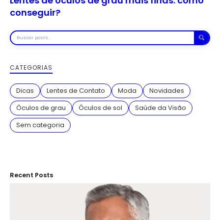
Lentes de óculos de grau mais finas: como
conseguir?
Buscar
posts
CATEGORIAS
Dicas
Lentes de Contato
Moda
Novidades
Óculos de grau
Óculos de sol
Saúde da Visão
Sem categoria
Recent Posts