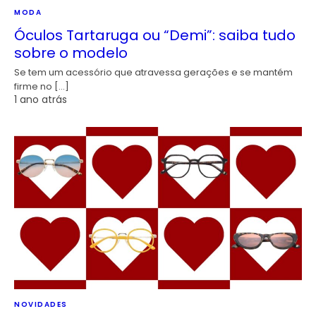
MODA
Óculos Tartaruga ou “Demi”: saiba tudo
sobre o modelo
Se tem um acessório que atravessa gerações e se mantém
firme no […]
1 ano atrás
NOVIDADES