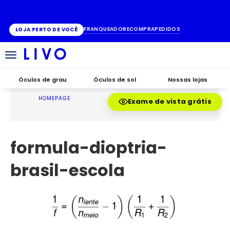
ATÉ 10X SEM JUROS
FRANQUEADO
RECOMPRA
PEDIDOS
LOJA PERTO DE VOCÊ
Alternar
navegação
Óculos de grau
Óculos de sol
Nossas lojas
HOMEPAGE
Exame de vista grátis
formula-dioptria-
brasil-escola