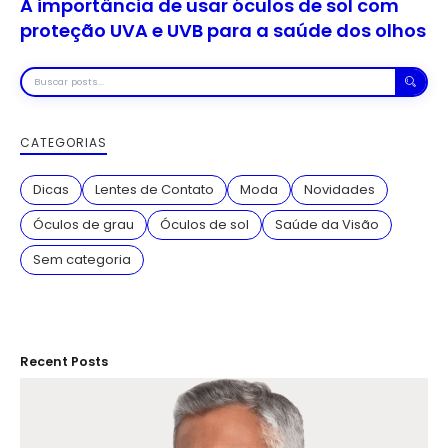
A importância de usar óculos de sol com
proteção UVA e UVB para a saúde dos olhos
Buscar
posts
CATEGORIAS
Dicas
Lentes de Contato
Moda
Novidades
Óculos de grau
Óculos de sol
Saúde da Visão
Sem categoria
Recent Posts