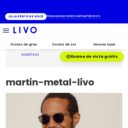
ATÉ 10X SEM JUROS
FRANQUEADO
RECOMPRA
PEDIDOS
LOJA PERTO DE VOCÊ
Alternar
navegação
Óculos de grau
Óculos de sol
Nossas lojas
HOMEPAGE
Exame de vista grátis
martin-metal-livo