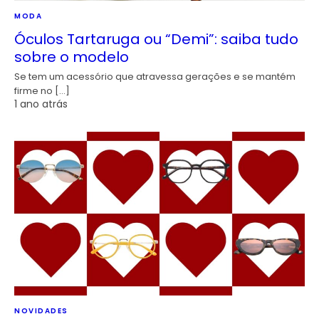
MODA
Óculos Tartaruga ou “Demi”: saiba tudo
sobre o modelo
Se tem um acessório que atravessa gerações e se mantém
firme no […]
1 ano atrás
NOVIDADES