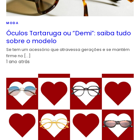
MODA
Óculos Tartaruga ou “Demi”: saiba tudo
sobre o modelo
Se tem um acessório que atravessa gerações e se mantém
firme no […]
1 ano atrás