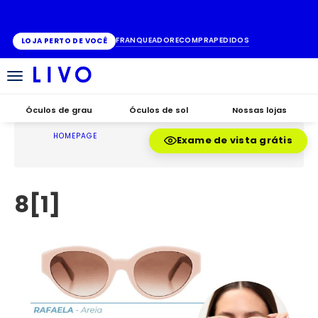
ATÉ 10X SEM JUROS
FRANQUEADO
RECOMPRA
PEDIDOS
LOJA PERTO DE VOCÊ
Alternar
navegação
Óculos de grau
Óculos de sol
Nossas lojas
HOMEPAGE
Exame de vista grátis
8[1]