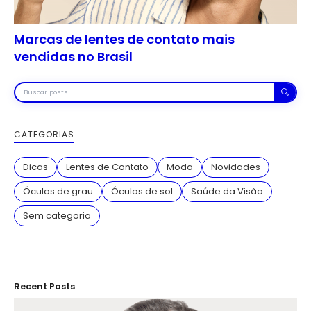
Marcas de lentes de contato mais
vendidas no Brasil
Buscar
posts
CATEGORIAS
Dicas
Lentes de Contato
Moda
Novidades
Óculos de grau
Óculos de sol
Saúde da Visão
Sem categoria
Recent Posts