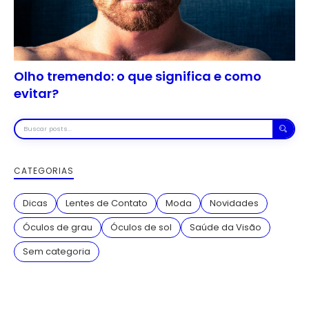
Olho tremendo: o que significa e como
evitar?
Buscar
posts
CATEGORIAS
Dicas
Lentes de Contato
Moda
Novidades
Óculos de grau
Óculos de sol
Saúde da Visão
Sem categoria