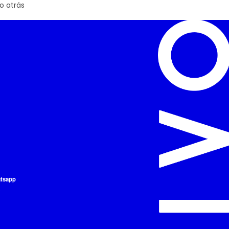
o atrás
atsapp