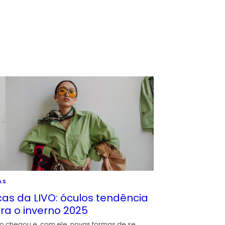
AS
cas da LIVO: óculos tendência
ra o inverno 2025
io chegou e, com ele, novas formas de se