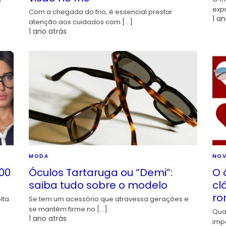
exp
Com a chegada do frio, é essencial prestar
1 an
atenção aos cuidados com […]
1 ano atrás
MODA
NOV
00
Óculos Tartaruga ou “Demi”:
O 
saiba tudo sobre o modelo
cl
ro
lta
Se tem um acessório que atravessa gerações e
se mantém firme no […]
Qua
1 ano atrás
imp