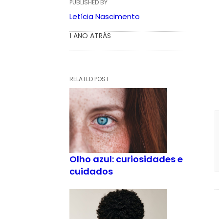
PUBLISHED BY
Letícia Nascimento
1 ANO ATRÁS
RELATED POST
Olho azul: curiosidades e
cuidados