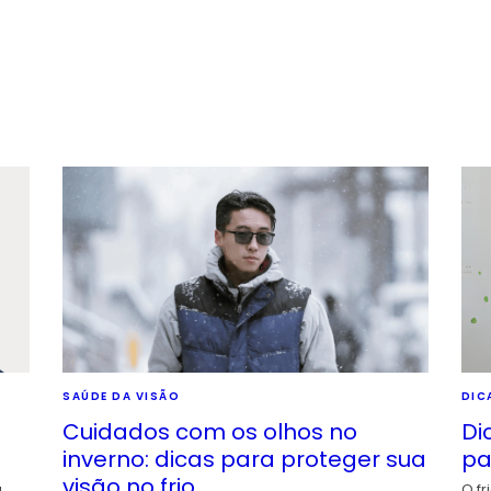
SAÚDE DA VISÃO
DIC
Cuidados com os olhos no
Di
inverno: dicas para proteger sua
pa
visão no frio
a
O fr