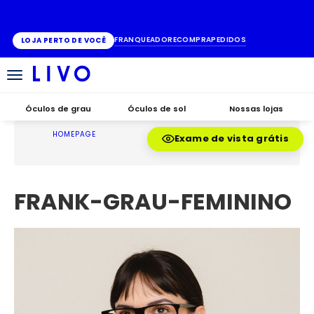
ATÉ 10X SEM JUROS
FRANQUEADO
RECOMPRA
PEDIDOS
LOJA PERTO DE VOCÊ
Alternar
navegação
Óculos de grau
Óculos de sol
Nossas lojas
HOMEPAGE
Exame de vista grátis
FRANK-GRAU-FEMININO