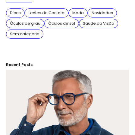
Dicas
Lentes de Contato
Moda
Novidades
Óculos de grau
Óculos de sol
Saúde da Visão
Sem categoria
Recent Posts