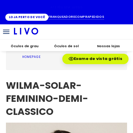
ATÉ 10X SEM JUROS
FRANQUEADO
RECOMPRA
PEDIDOS
LOJA PERTO DE VOCÊ
Alternar
navegação
Óculos de grau
Óculos de sol
Nossas lojas
HOMEPAGE
Exame de vista grátis
WILMA-SOLAR-
FEMININO-DEMI-
CLASSICO