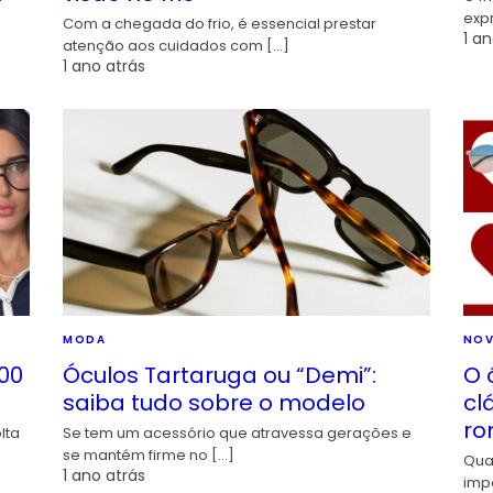
exp
Com a chegada do frio, é essencial prestar
1 an
atenção aos cuidados com […]
1 ano atrás
MODA
NOV
00
Óculos Tartaruga ou “Demi”:
O 
saiba tudo sobre o modelo
cl
ro
lta
Se tem um acessório que atravessa gerações e
se mantém firme no […]
Qua
1 ano atrás
imp