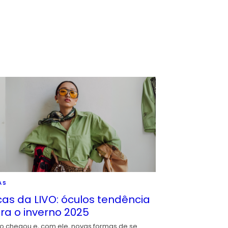
AS
cas da LIVO: óculos tendência
ra o inverno 2025
io chegou e, com ele, novas formas de se