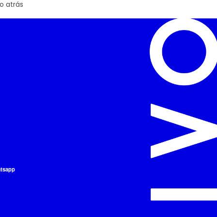
o atrás
atsapp