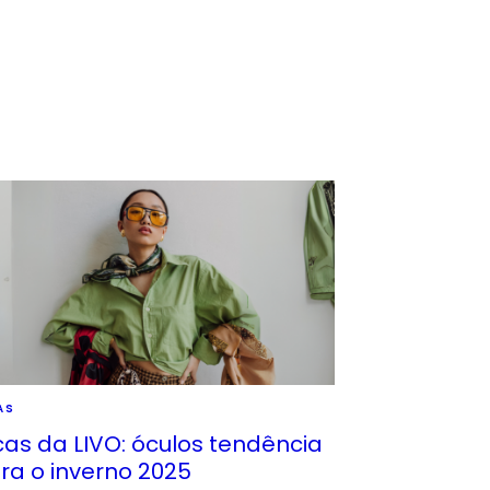
AS
cas da LIVO: óculos tendência
ra o inverno 2025