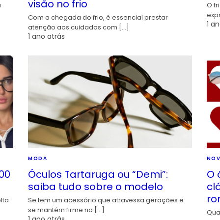
visão no frio
a
O fr
exp
Com a chegada do frio, é essencial prestar
1 an
atenção aos cuidados com […]
1 ano atrás
MODA
NOV
00
Óculos Tartaruga ou “Demi”:
O 
saiba tudo sobre o modelo
cl
ro
lta
Se tem um acessório que atravessa gerações e
se mantém firme no […]
Qua
1 ano atrás