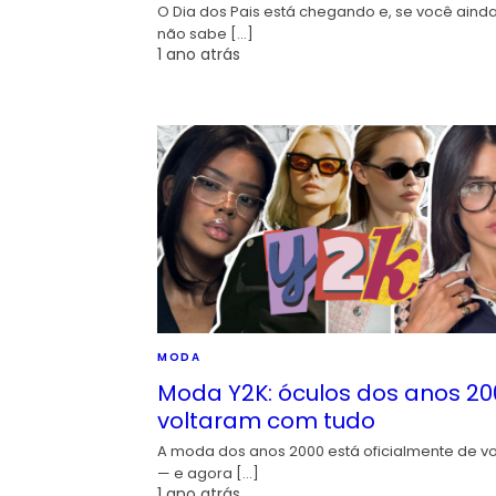
O Dia dos Pais está chegando e, se você aind
não sabe […]
1 ano atrás
MODA
Moda Y2K: óculos dos anos 20
voltaram com tudo
A moda dos anos 2000 está oficialmente de vo
— e agora […]
1 ano atrás