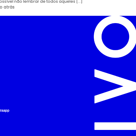
ossível não lembrar de todos aqueles […]
o atrás
atsapp