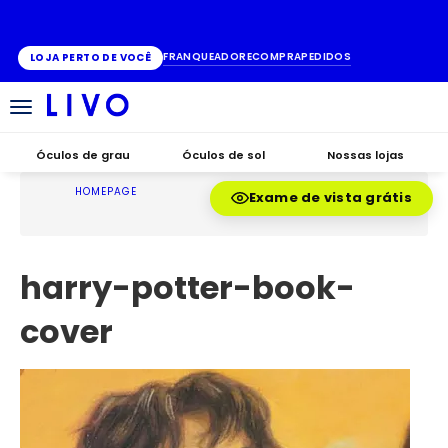
ATÉ 10X SEM JUROS
FRANQUEADO
RECOMPRA
PEDIDOS
LOJA PERTO DE VOCÊ
Alternar
navegação
Óculos de grau
Óculos de sol
Nossas lojas
HOMEPAGE
Exame de vista grátis
harry-potter-book-
cover