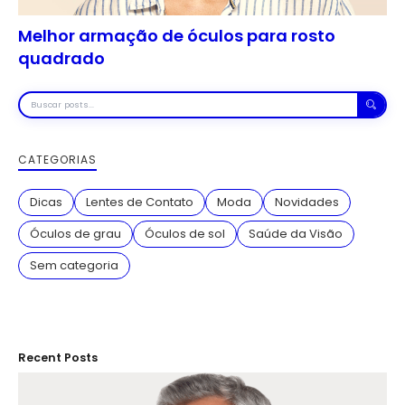
Melhor armação de óculos para rosto
quadrado
Buscar
posts
CATEGORIAS
Dicas
Lentes de Contato
Moda
Novidades
Óculos de grau
Óculos de sol
Saúde da Visão
Sem categoria
Recent Posts