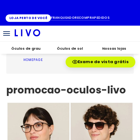
ATÉ 10X SEM JUROS
FRANQUEADO
RECOMPRA
PEDIDOS
LOJA PERTO DE VOCÊ
Alternar
navegação
Óculos de grau
Óculos de sol
Nossas lojas
HOMEPAGE
Exame de vista grátis
promocao-oculos-livo