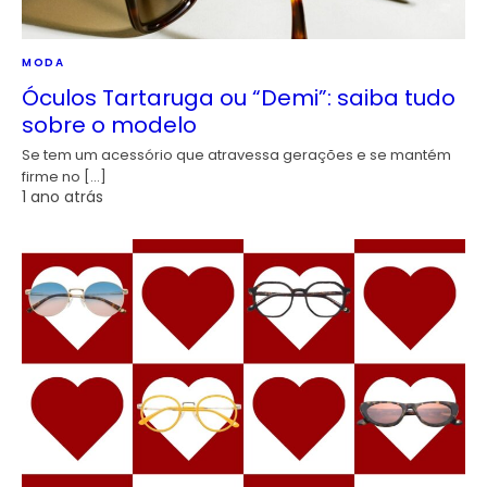
MODA
Óculos Tartaruga ou “Demi”: saiba tudo
sobre o modelo
Se tem um acessório que atravessa gerações e se mantém
firme no […]
1 ano atrás