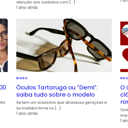
1 an
atenção aos cuidados com […]
1 ano atrás
MODA
NOV
00
Óculos Tartaruga ou “Demi”:
O 
saiba tudo sobre o modelo
cl
ro
lta
Se tem um acessório que atravessa gerações e
se mantém firme no […]
Qua
1 ano atrás
imp
1 an