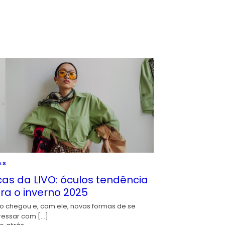
AS
cas da LIVO: óculos tendência
ra o inverno 2025
io chegou e, com ele, novas formas de se
ressar com […]