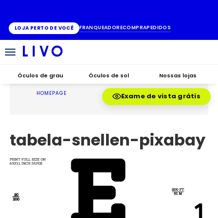
ATÉ 10X SEM JUROS
FRANQUEADO
RECOMPRA
PEDIDOS
LOJA PERTO DE VOCÊ
Alternar
navegação
Óculos de grau
Óculos de sol
Nossas lojas
HOMEPAGE
Exame de vista grátis
tabela-snellen-pixabay