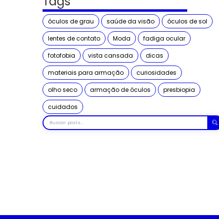
Tags
óculos de grau
saúde da visão
óculos de sol
lentes de contato
Moda
fadiga ocular
fotofobia
vista cansada
dicas
materiais para armação
curiosidades
olho seco
armação de óculos
presbiopia
cuidados
Buscar
posts