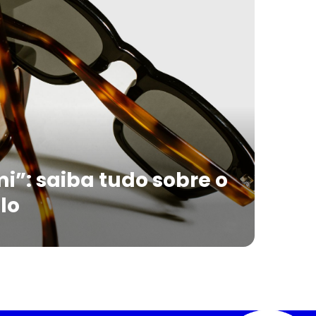
i”: saiba tudo sobre o
lo