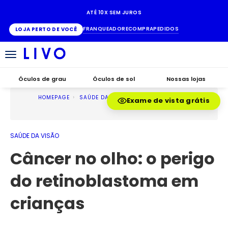
ATÉ 10X SEM JUROS
FRANQUEADO
RECOMPRA
PEDIDOS
LOJA PERTO DE VOCÊ
Alternar
navegação
Óculos de grau
Óculos de sol
Nossas lojas
HOMEPAGE
SAÚDE DA VISÃO
Exame de vista grátis
SAÚDE DA VISÃO
Câncer no olho: o perigo
do retinoblastoma em
crianças