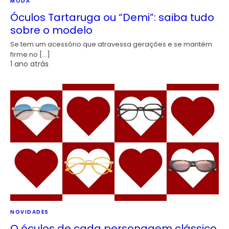
MODA
Óculos Tartaruga ou “Demi”: saiba tudo
sobre o modelo
Se tem um acessório que atravessa gerações e se mantém
firme no […]
1 ano atrás
NOVIDADES
O óculos de cada personagem clássico