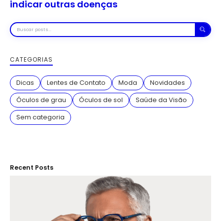
indicar outras doenças
Buscar
posts
CATEGORIAS
Dicas
Lentes de Contato
Moda
Novidades
Óculos de grau
Óculos de sol
Saúde da Visão
Sem categoria
Recent Posts