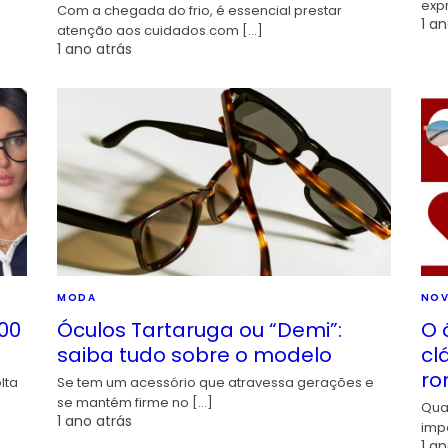
exp
Com a chegada do frio, é essencial prestar
1 an
atenção aos cuidados com […]
1 ano atrás
MODA
NOV
00
Óculos Tartaruga ou “Demi”:
O 
saiba tudo sobre o modelo
cl
ro
lta
Se tem um acessório que atravessa gerações e
se mantém firme no […]
Qua
1 ano atrás
imp
1 an