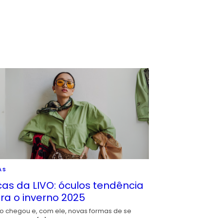
AS
cas da LIVO: óculos tendência
ra o inverno 2025
io chegou e, com ele, novas formas de se