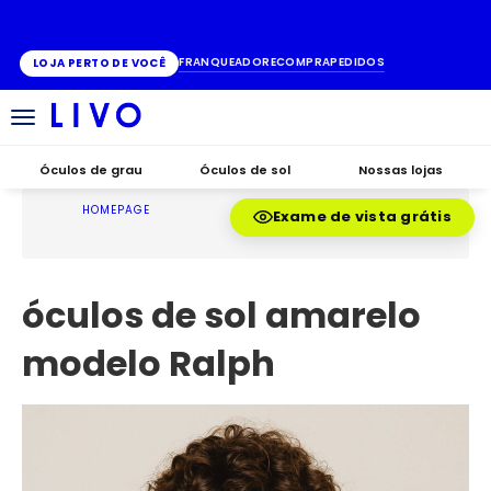
ATÉ 10X SEM JUROS
FRANQUEADO
RECOMPRA
PEDIDOS
LOJA PERTO DE VOCÊ
Alternar
navegação
Óculos de grau
Óculos de sol
Nossas lojas
HOMEPAGE
Exame de vista grátis
óculos de sol amarelo
modelo Ralph