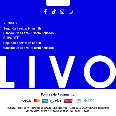
VENDAS
Segunda à sexta: 9h às 18h
Sábado: 8h às 17h - Exceto Feriados
SUPORTE
Segunda à sexta: 9h às 18h
Sábado: 8h às 17h - Exceto Feriados
Formas de Pagamento:
R. Oscar Freire, 2377 - Pinheiros São Paulo - SP, 05409-012 | Razão Social: LENTESPLUS COMERCIO
OPTICO LTDA - CNPJ: 14.483.170/0001-89 - IE: 143.431.788.117