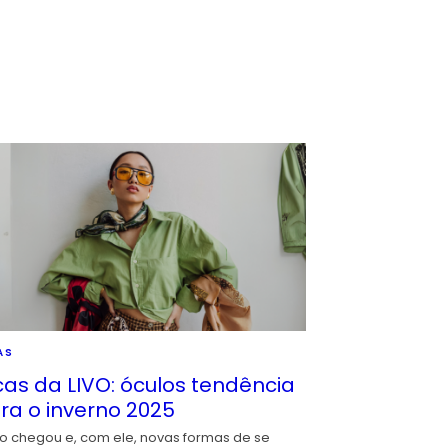
AS
cas da LIVO: óculos tendência
ra o inverno 2025
io chegou e, com ele, novas formas de se