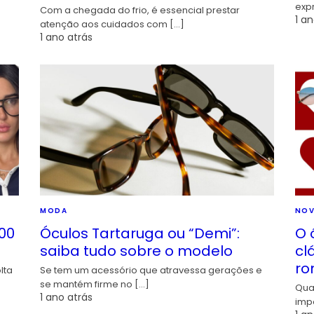
exp
Com a chegada do frio, é essencial prestar
1 an
atenção aos cuidados com […]
1 ano atrás
MODA
NOV
00
Óculos Tartaruga ou “Demi”:
O 
saiba tudo sobre o modelo
cl
ro
lta
Se tem um acessório que atravessa gerações e
se mantém firme no […]
Qua
1 ano atrás
imp