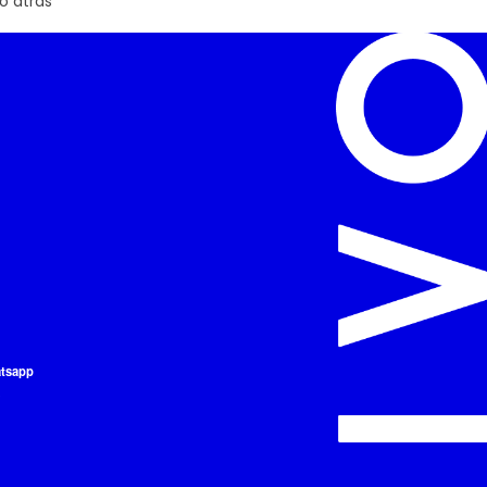
o atrás
atsapp