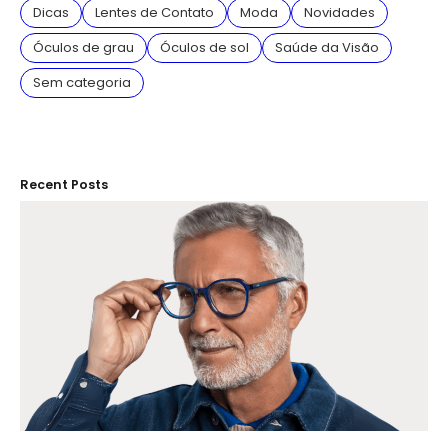
Dicas
Lentes de Contato
Moda
Novidades
Óculos de grau
Óculos de sol
Saúde da Visão
Sem categoria
Recent Posts