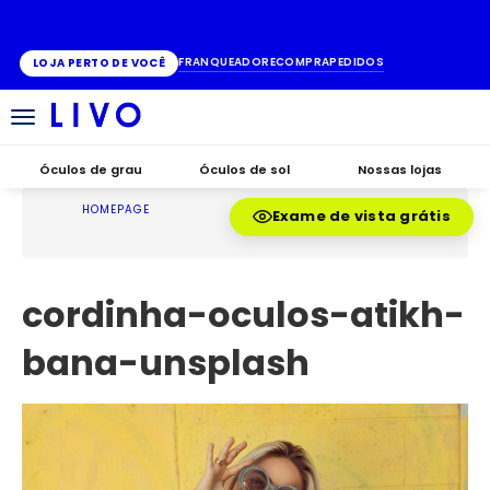
ATÉ 10X SEM JUROS
FRANQUEADO
RECOMPRA
PEDIDOS
LOJA PERTO DE VOCÊ
Alternar
navegação
Óculos de grau
Óculos de sol
Nossas lojas
HOMEPAGE
Exame de vista grátis
cordinha-oculos-atikh-
bana-unsplash