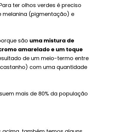
 Para ter olhos verdes é preciso
e melanina (pigmentação) e
 porque são
uma mistura de
cromo amarelado e um toque
 resultado de um meio-termo entre
o castanho) com uma quantidade
ossuem mais de 80% da população
as acima, também temos alguns