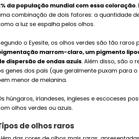
2% da população mundial com essa coloração
.
uma combinação de dois fatores: a quantidade d
como a luz se espalha pelos olhos.
Segundo o Eyesite, os olhos verdes são tão raros
pigmentação marrom-claro, um pigmento lipo
de dispersão de ondas azuis
. Além disso, são o
os genes dos pais (que geralmente puxam para 
bem menor de melanina.
Os húngaros, irlandeses, ingleses e escoceses p
com olhos verdes ou azuis.
Tipos de olhos raros
Além das cores de olhos mais raras, apresentad