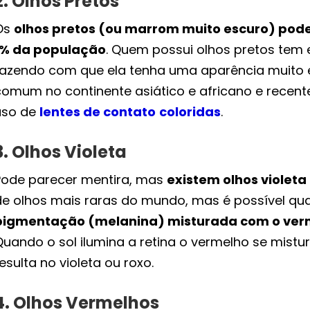
2. Olhos Pretos
Os
olhos pretos (ou marrom muito escuro) po
1% da população
. Quem possui olhos pretos tem e
fazendo com que ela tenha uma aparência muito e
comum no continente asiático e africano e recen
uso de
lentes de contato
coloridas
.
3. Olhos Violeta
Pode parecer mentira, mas
existem olhos violeta
de olhos mais raras do mundo, mas é possível q
pigmentação (melanina) misturada com o verm
Quando o sol ilumina a retina o vermelho se mistu
esulta no violeta ou roxo.
4. Olhos Vermelhos