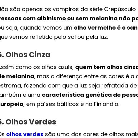
Não são apenas os vampiros da série Crepúsculo
Pessoas com albinismo ou sem melanina não p
ou seja, quando vemos um
olho vermelho é o san
ue vemos refletido pelo sol ou pela luz.
5. Olhos Cinza
Assim como os olhos azuis,
quem tem olhos cinz
de melanina
, mas a diferença entre as cores é a
estroma, fazendo com que a luz seja refratada de 
também é uma
característica genética de pess
Europeia
, em países bálticos e na Finlândia.
6. Olhos Verdes
Os
olhos verdes
são uma das cores de olhos mai