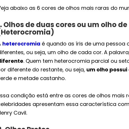
Veja abaixo as 6 cores de olhos mais raras do mu
1. Olhos de duas cores ou um olho de
(Heterocromia)
A
heterocromia
é quando as íris de uma pessoa 
iferentes, ou seja, um olho de cada cor. A palavr
diferente
. Quem tem heterocromia parcial ou setor
or diferente do restante, ou seja,
um olho possui
verde e metade castanho.
Essa condição está entre as cores de olhos mais
celebridades apresentam essa característica como
enry Cavil.