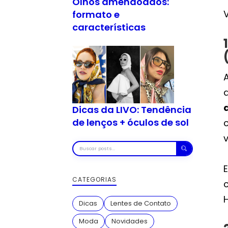
Olhos amendoados:
formato e
características
d
Dicas da LIVO: Tendência
de lenços + óculos de sol
c
Buscar
posts
CATEGORIAS
H
Dicas
Lentes de Contato
Moda
Novidades