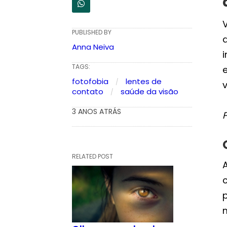
V
PUBLISHED BY
Anna Neiva
i
TAGS:
fotofobia
lentes de
v
contato
saúde da visão
3 ANOS ATRÁS
RELATED POST
A