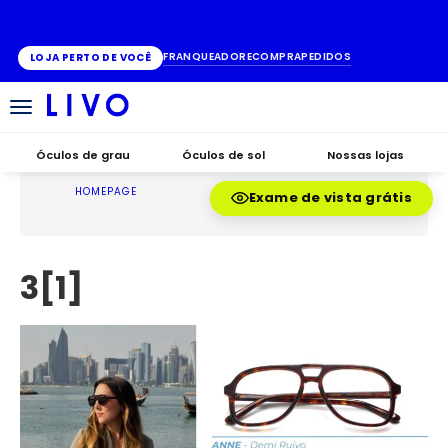
ATÉ 10X SEM JUROS
FRANQUEADO
RECOMPRA
PEDIDOS
LOJA PERTO DE VOCÊ
Alternar
navegação
Óculos de grau
Óculos de sol
Nossas lojas
HOMEPAGE
Exame de vista grátis
3[1]