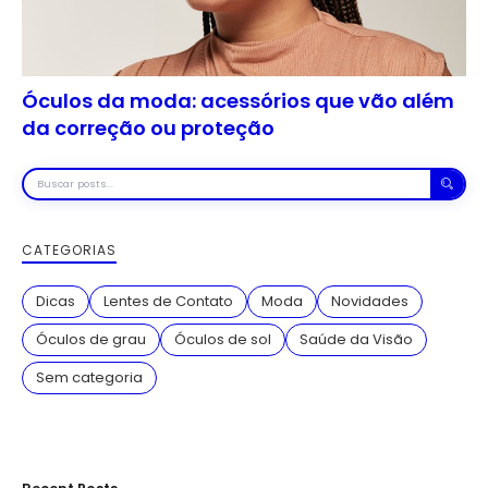
Óculos da moda: acessórios que vão além
da correção ou proteção
Buscar
posts
CATEGORIAS
Dicas
Lentes de Contato
Moda
Novidades
Óculos de grau
Óculos de sol
Saúde da Visão
Sem categoria