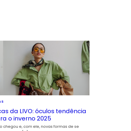
AS
cas da LIVO: óculos tendência
ra o inverno 2025
io chegou e, com ele, novas formas de se