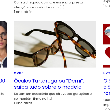
exp
Com a chegada do frio, é essencial prestar
1 an
atenção aos cuidados com […]
1 ano atrás
MODA
NOV
00
Óculos Tartaruga ou “Demi”:
O 
saiba tudo sobre o modelo
cl
ro
lta
Se tem um acessório que atravessa gerações e
se mantém firme no […]
Qua
1 ano atrás
imp
1 an