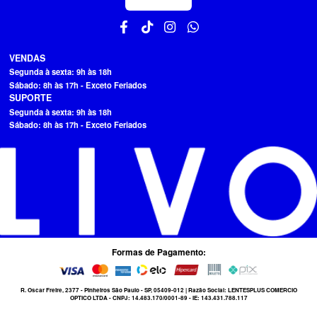
VENDAS
Segunda à sexta: 9h às 18h
Sábado: 8h às 17h - Exceto Feriados
SUPORTE
Segunda à sexta: 9h às 18h
Sábado: 8h às 17h - Exceto Feriados
Formas de Pagamento:
R. Oscar Freire, 2377 - Pinheiros São Paulo - SP, 05409-012 | Razão Social: LENTESPLUS COMERCIO
OPTICO LTDA - CNPJ: 14.483.170/0001-89 - IE: 143.431.788.117