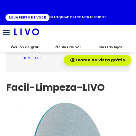
ATÉ 10X SEM JUROS
FRANQUEADO
RECOMPRA
PEDIDOS
LOJA PERTO DE VOCÊ
Alternar
navegação
Óculos de grau
Óculos de sol
Nossas lojas
HOMEPAGE
Exame de vista grátis
Facil-Limpeza-LIVO