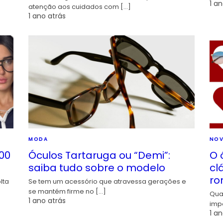
1 an
atenção aos cuidados com […]
1 ano atrás
MODA
NOV
00
Óculos Tartaruga ou “Demi”:
O 
saiba tudo sobre o modelo
cl
ro
lta
Se tem um acessório que atravessa gerações e
se mantém firme no […]
Qua
1 ano atrás
imp
1 an