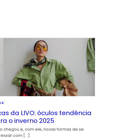
AS
cas da LIVO: óculos tendência
ra o inverno 2025
io chegou e, com ele, novas formas de se
ressar com […]