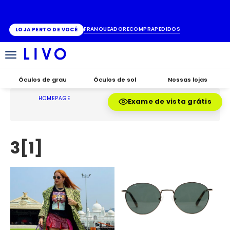
ATÉ 10X SEM JUROS
FRANQUEADO
RECOMPRA
PEDIDOS
LOJA PERTO DE VOCÊ
Alternar
navegação
Óculos de grau
Óculos de sol
Nossas lojas
HOMEPAGE
Exame de vista grátis
3[1]