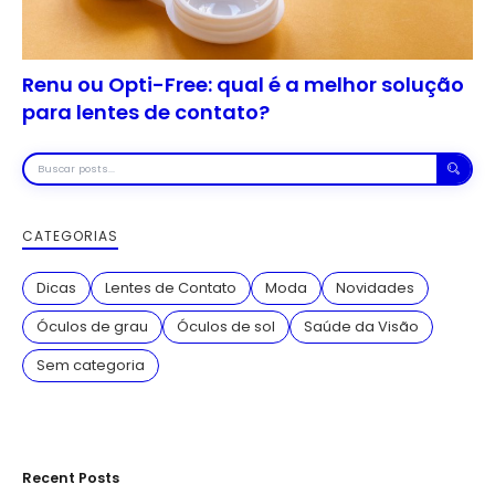
Renu ou Opti-Free: qual é a melhor solução
para lentes de contato?
Buscar
posts
CATEGORIAS
Dicas
Lentes de Contato
Moda
Novidades
Óculos de grau
Óculos de sol
Saúde da Visão
Sem categoria
Recent Posts