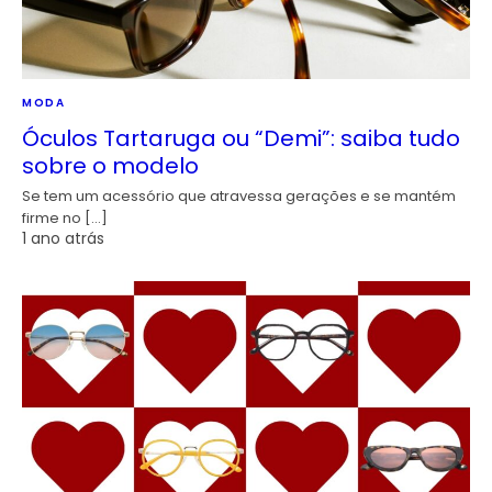
MODA
Óculos Tartaruga ou “Demi”: saiba tudo
sobre o modelo
Se tem um acessório que atravessa gerações e se mantém
firme no […]
1 ano atrás