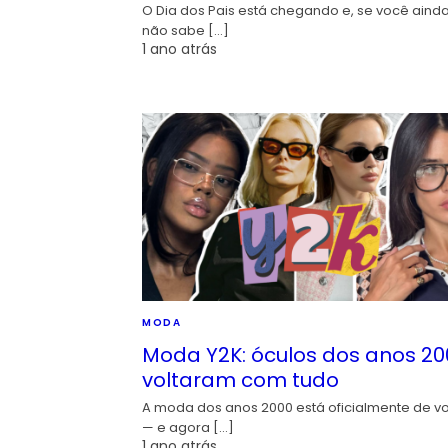
O Dia dos Pais está chegando e, se você aind
não sabe […]
1 ano atrás
MODA
Moda Y2K: óculos dos anos 20
voltaram com tudo
A moda dos anos 2000 está oficialmente de vo
— e agora […]
1 ano atrás