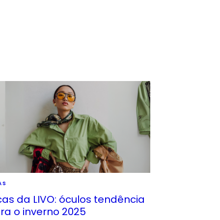
AS
cas da LIVO: óculos tendência
ra o inverno 2025