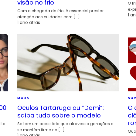
visão no frio
a
O fr
exp
Com a chegada do frio, é essencial prestar
1 an
atenção aos cuidados com […]
1 ano atrás
MODA
NOV
00
Óculos Tartaruga ou “Demi”:
O 
saiba tudo sobre o modelo
cl
ro
lta
Se tem um acessório que atravessa gerações e
se mantém firme no […]
Qua
1 ano atrás