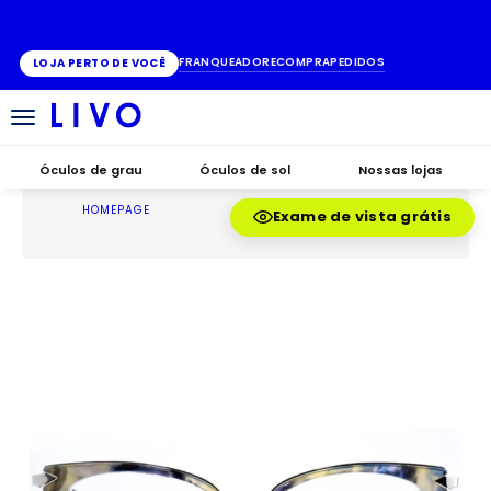
ATÉ 10X SEM JUROS
FRANQUEADO
RECOMPRA
PEDIDOS
LOJA PERTO DE VOCÊ
Alternar
navegação
Óculos de grau
Óculos de sol
Nossas lojas
HOMEPAGE
Exame de vista grátis