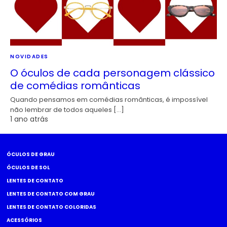
NOVIDADES
O óculos de cada personagem clássico
de comédias românticas
Quando pensamos em comédias românticas, é impossível
não lembrar de todos aqueles […]
1 ano atrás
ÓCULOS DE GRAU
ÓCULOS DE SOL
LENTES DE CONTATO
LENTES DE CONTATO COM GRAU
LENTES DE CONTATO COLORIDAS
ACESSÓRIOS