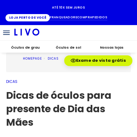
ATÉ 10X SEM JUROS
FRANQUEADO
RECOMPRA
PEDIDOS
LOJA PERTO DE VOCÊ
Alternar
navegação
Óculos de grau
Óculos de sol
Nossas lojas
HOMEPAGE
DICAS
Exame de vista grátis
DICAS
Dicas de óculos para
presente de Dia das
Mães