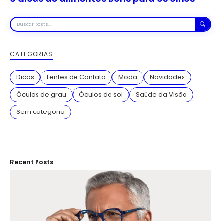
Buscar
posts
CATEGORIAS
Dicas
Lentes de Contato
Moda
Novidades
Óculos de grau
Óculos de sol
Saúde da Visão
Sem categoria
Recent Posts