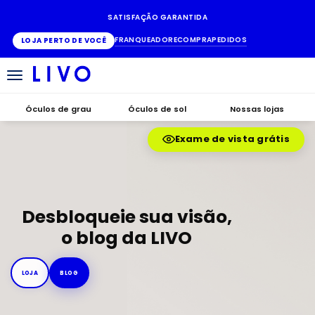
SATISFAÇÃO GARANTIDA
FRANQUEADO
RECOMPRA
PEDIDOS
LOJA PERTO DE VOCÊ
Alternar
navegação
Óculos de grau
Óculos de sol
Nossas lojas
Exame de vista grátis
Desbloqueie sua visão,
o blog da LIVO
LOJA
BLOG