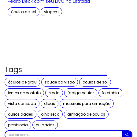
Pedro Beck com seu LIVO na Estrada
óculos de sol
viagem
Tags
óculos de grau
saúde da visão
óculos de sol
lentes de contato
Moda
fadiga ocular
fotofobia
vista cansada
dicas
materiais para armação
curiosidades
olho seco
armação de óculos
presbiopia
cuidados
Buscar