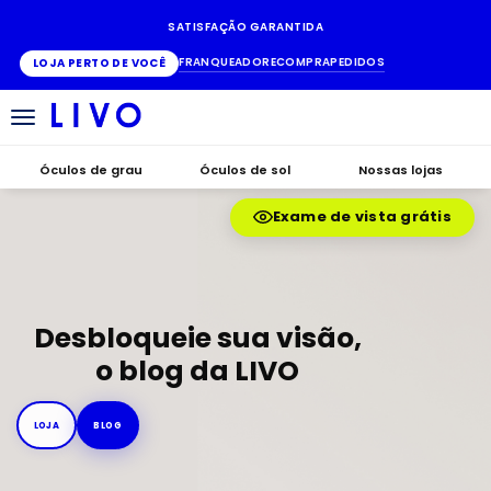
SATISFAÇÃO GARANTIDA
FRANQUEADO
RECOMPRA
PEDIDOS
LOJA PERTO DE VOCÊ
Alternar
navegação
Óculos de grau
Óculos de sol
Nossas lojas
Exame de vista grátis
Desbloqueie sua visão,
o blog da LIVO
LOJA
BLOG