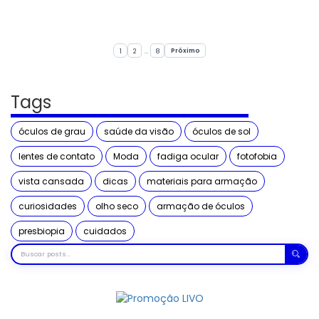
Paginação
1
2
…
8
Próximo
Tags
óculos de grau
saúde da visão
óculos de sol
lentes de contato
Moda
fadiga ocular
fotofobia
vista cansada
dicas
materiais para armação
curiosidades
olho seco
armação de óculos
presbiopia
cuidados
Buscar
posts