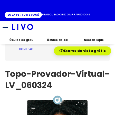
ATÉ 10X SEM JUROS
FRANQUEADO
RECOMPRA
PEDIDOS
LOJA PERTO DE VOCÊ
Alternar
navegação
Óculos de grau
Óculos de sol
Nossas lojas
HOMEPAGE
Exame de vista grátis
Topo-Provador-Virtual-
LV_060324