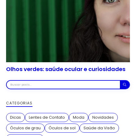
Olhos verdes: saúde ocular e curiosidades
Buscar
posts
CATEGORIAS
Dicas
Lentes de Contato
Moda
Novidades
Óculos de grau
Óculos de sol
Saúde da Visão