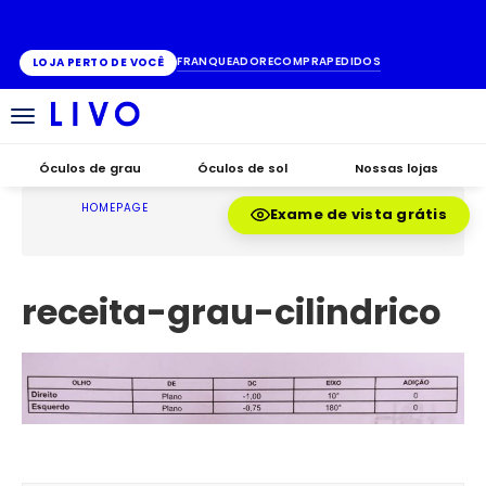
ATÉ 10X SEM JUROS
FRANQUEADO
RECOMPRA
PEDIDOS
LOJA PERTO DE VOCÊ
Alternar
navegação
Óculos de grau
Óculos de sol
Nossas lojas
HOMEPAGE
Exame de vista grátis
receita-grau-cilindrico