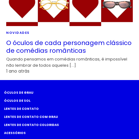
NOVIDADES
O óculos de cada personagem clássico
de comédias românticas
Quando pensamos em comédias românticas, é impossível
não lembrar de todos aqueles […]
1 ano atrás
ÓCULOS DE GRAU
ÓCULOS DE SOL
LENTES DE CONTATO
LENTES DE CONTATO COM GRAU
LENTES DE CONTATO COLORIDAS
ACESSÓRIOS