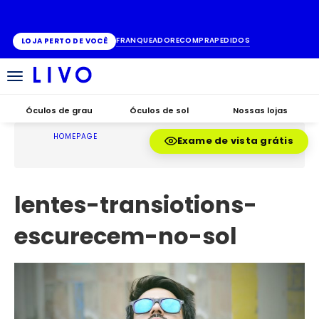
ATÉ 10X SEM JUROS
FRANQUEADO
RECOMPRA
PEDIDOS
LOJA PERTO DE VOCÊ
Alternar
navegação
Óculos de grau
Óculos de sol
Nossas lojas
HOMEPAGE
Exame de vista grátis
lentes-transiotions-
escurecem-no-sol