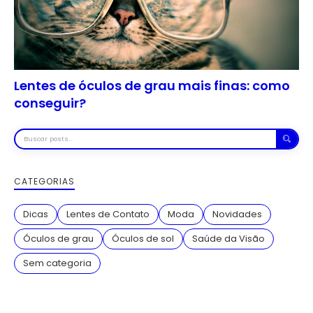
Lentes de óculos de grau mais finas: como
conseguir?
Buscar
posts
CATEGORIAS
Dicas
Lentes de Contato
Moda
Novidades
Óculos de grau
Óculos de sol
Saúde da Visão
Sem categoria