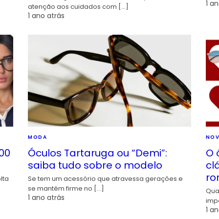
1 an
atenção aos cuidados com […]
1 ano atrás
MODA
NOV
00
Óculos Tartaruga ou “Demi”:
O 
saiba tudo sobre o modelo
cl
ro
lta
Se tem um acessório que atravessa gerações e
se mantém firme no […]
Qua
1 ano atrás
imp
1 an