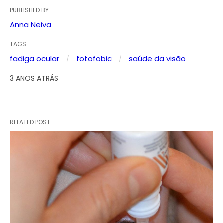
PUBLISHED BY
Anna Neiva
TAGS:
fadiga ocular
fotofobia
saúde da visão
3 ANOS ATRÁS
RELATED POST