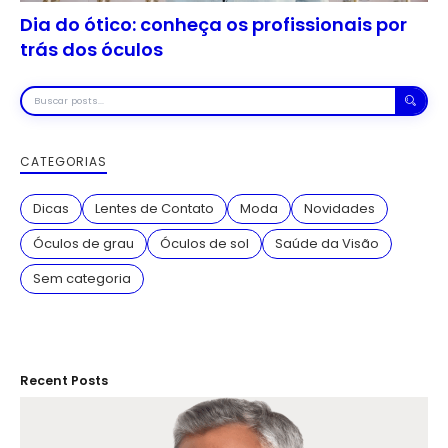
Dia do ótico: conheça os profissionais por
trás dos óculos
Buscar
posts
CATEGORIAS
Dicas
Lentes de Contato
Moda
Novidades
Óculos de grau
Óculos de sol
Saúde da Visão
Sem categoria
Recent Posts