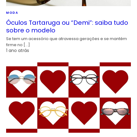
MODA
Óculos Tartaruga ou “Demi”: saiba tudo
sobre o modelo
Se tem um acessório que atravessa gerações e se mantém
firme no […]
1 ano atrás