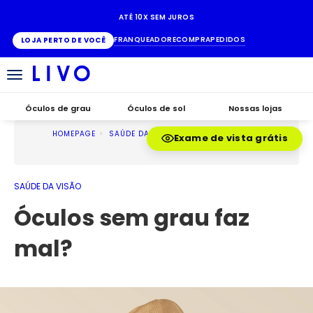
ATÉ 10X SEM JUROS
FRANQUEADO
RECOMPRA
PEDIDOS
LOJA PERTO DE VOCÊ
Alternar
navegação
Óculos de grau
Óculos de sol
Nossas lojas
HOMEPAGE
SAÚDE DA VISÃO
Exame de vista grátis
SAÚDE DA VISÃO
Óculos sem grau faz
mal?