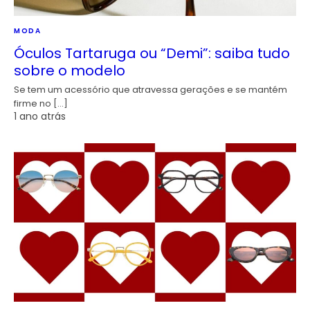
MODA
Óculos Tartaruga ou “Demi”: saiba tudo
sobre o modelo
Se tem um acessório que atravessa gerações e se mantém
firme no […]
1 ano atrás