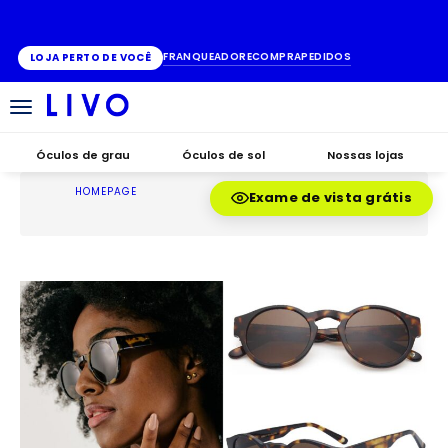
ATÉ 10X SEM JUROS
FRANQUEADO
RECOMPRA
PEDIDOS
LOJA PERTO DE VOCÊ
Alternar
navegação
Óculos de grau
Óculos de sol
Nossas lojas
HOMEPAGE
Exame de vista grátis