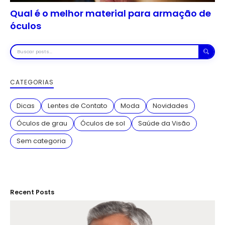
Qual é o melhor material para armação de
óculos
Buscar
posts
CATEGORIAS
Dicas
Lentes de Contato
Moda
Novidades
Óculos de grau
Óculos de sol
Saúde da Visão
Sem categoria
Recent Posts