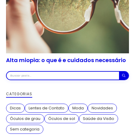
Alta miopia: o que é e cuidados necessário
Buscar
posts
CATEGORIAS
Dicas
Lentes de Contato
Moda
Novidades
Óculos de grau
Óculos de sol
Saúde da Visão
Sem categoria