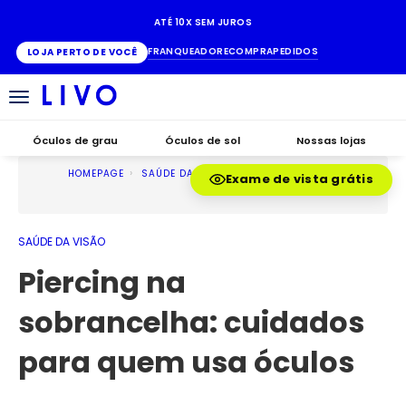
ATÉ 10X SEM JUROS
FRANQUEADO
RECOMPRA
PEDIDOS
LOJA PERTO DE VOCÊ
Alternar
navegação
Óculos de grau
Óculos de sol
Nossas lojas
HOMEPAGE
SAÚDE DA VISÃO
Exame de vista grátis
SAÚDE DA VISÃO
Piercing na
sobrancelha: cuidados
para quem usa óculos