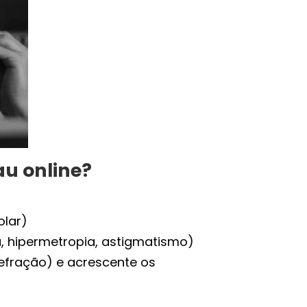
u online?
olar)
a, hipermetropia, astigmatismo)
refração) e acrescente os