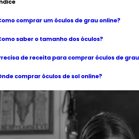
Índice
Como comprar um óculos de grau online?
Como saber o tamanho dos óculos?
Precisa de receita para comprar óculos de grau
Onde comprar óculos de sol online?