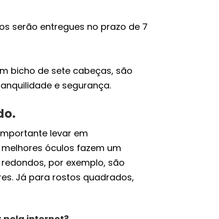
los serão entregues no prazo de 7
um bicho de sete cabeças, são
anquilidade e segurança.
do.
 importante levar em
s melhores óculos fazem um
 redondos, por exemplo, são
s. Já para rostos quadrados,
pela internet?