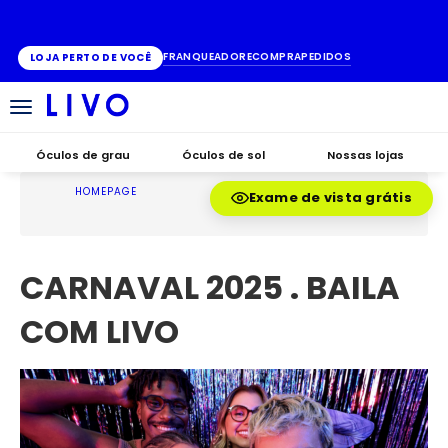
ATÉ 10X SEM JUROS
FRANQUEADO
RECOMPRA
PEDIDOS
LOJA PERTO DE VOCÊ
Alternar
navegação
Óculos de grau
Óculos de sol
Nossas lojas
HOMEPAGE
Exame de vista grátis
CARNAVAL 2025 . BAILA
COM LIVO