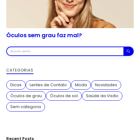
Óculos sem grau faz mal?
Buscar
posts
CATEGORIAS
Dicas
Lentes de Contato
Moda
Novidades
Óculos de grau
Óculos de sol
Saúde da Visão
Sem categoria
Recent Posts