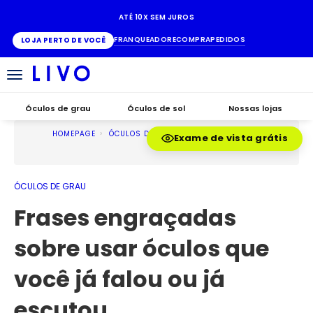
ATÉ 10X SEM JUROS
FRANQUEADO
RECOMPRA
PEDIDOS
LOJA PERTO DE VOCÊ
Alternar
navegação
Óculos de grau
Óculos de sol
Nossas lojas
HOMEPAGE
ÓCULOS DE GRAU
Exame de vista grátis
ÓCULOS DE GRAU
Frases engraçadas
sobre usar óculos que
você já falou ou já
escutou